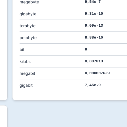
megabyte
9,54e-7
gigabyte
9,31e-10
terabyte
9,09e-13
petabyte
8,88e-16
bit
8
kilobit
0,007813
megabit
0,000007629
gigabit
7,45e-9