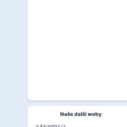
Naše další weby
→ Karambol.cz