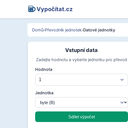
Vypočítat.cz
Domů
›
Převodník jednotek
›
Datové jednotky
Vstupní data
Zadejte hodnotu a vyberte jednotku pro převod
Hodnota
Jednotka
Sdílet výpočet