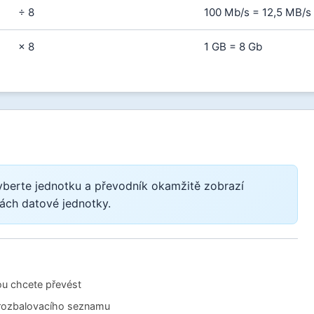
÷ 8
100 Mb/s = 12,5 MB/s
× 8
1 GB = 8 Gb
yberte jednotku a převodník okamžitě zobrazí
ách datové jednotky.
ou chcete převést
 rozbalovacího seznamu