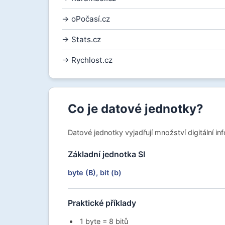
→ oPočasí.cz
→ Stats.cz
→ Rychlost.cz
Co je datové jednotky?
Datové jednotky vyjadřují množství digitální in
Základní jednotka SI
byte (B), bit (b)
Praktické příklady
1 byte = 8 bitů