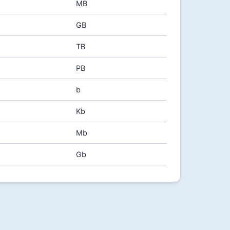
MB
GB
TB
PB
b
Kb
Mb
Gb