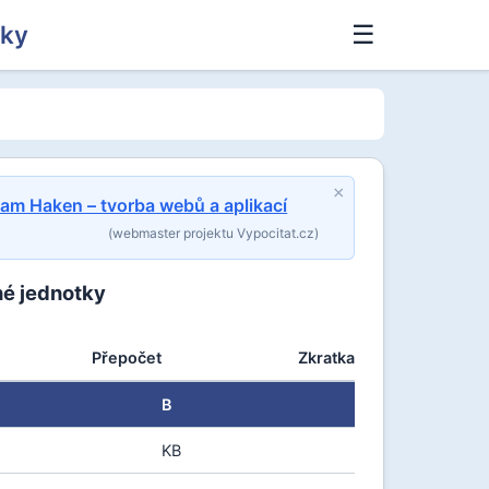
tky
☰
×
am Haken – tvorba webů a aplikací
(webmaster projektu Vypocitat.cz)
né jednotky
Přepočet
Zkratka
B
KB