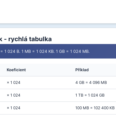
 - rychlá tabulka
B = 1 024 B. 1 MB = 1 024 KB. 1 GB = 1 024 MB.
Koeficient
Příklad
× 1 024
4 GB = 4 096 MB
× 1 024
1 TB = 1 024 GB
× 1 024
100 MB = 102 400 KB