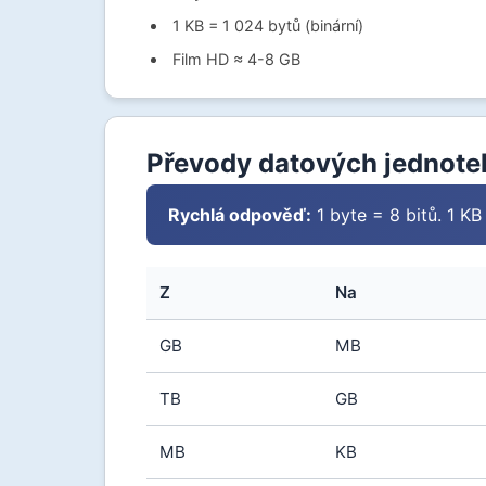
1 KB = 1 024 bytů (binární)
Film HD ≈ 4-8 GB
Převody datových jednotek
Rychlá odpověď:
1 byte = 8 bitů. 1 K
Z
Na
GB
MB
TB
GB
MB
KB